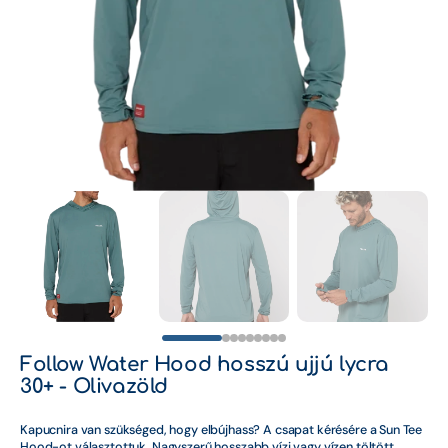
Elektromos Foil
médiafájl
megnyitása
galérianézetben
Evezők
Felfújható kajakok
Fliteboard
Férfi mellények
Férfi neoprének
Férfi UV Ruházat
Férfi wakeboard
Férfi wakeboard kötés
Follow Water Hood hosszú ujjú lycra
30+ - Olivazöld
Gyerek mellények
Kapucnira van szükséged, hogy elbújhass? A csapat kérésére a Sun Tee
Gyerek Neoprén
Hood-ot választottuk. Nagyszerű hosszabb vízi vagy vízen töltött