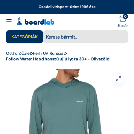
Ugrás a
Családi vízisport-üzlet 1996 óta
tartalomhoz
0
0
elem
Kosá
Kosár
KATEGÓRIÁK
Keresés
Otthon
Üzlet
Férfi UV Ruházat
Minden termék
Follow Water Hood hosszú ujjú lycra 30+ - Olivazöld
Alkatrészek - SUP
Alkatrészek -
Wakeboard
Bangproof
Boardshortok
Bukósisakok
1.