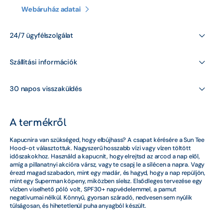
lycra
lycra
Webáruház adatai
30+
30+
-
-
Kajakos mellények
Olivazöld
Olivazöld
mennyiségének
mennyiségének
24/7 ügyfélszolgálat
csökkentése
növelése
Kajakozás
Szállítási információk
Kesztyűk
Kiegészítők
30 napos visszaküldés
Kötelek
A termékről
Kötések
Kapucnira van szükséged, hogy elbújhass? A csapat kérésére a Sun Tee
Hood-ot választottuk. Nagyszerű hosszabb vízi vagy vízen töltött
Leisure
időszakokhoz. Használd a kapucnit, hogy elrejtsd az arcod a nap elől,
amíg a pillanatnyi akcióra vársz, vagy te csapj le a sílécen a napra. Vagy
Mellények
érezd magad szabadon, mint egy madár, és hagyd, hogy a nap repüljön,
mint egy Superman köpeny, miközben síelsz. Elsődleges tervezése egy
vízben viselhető póló volt, SPF30+ napvédelemmel, a pamut
Napszemüveg
negatívumai nélkül. Könnyű, gyorsan száradó, nedvesen sem nyúlik
túlságosan, és hihetetlenül puha anyagból készült.
Neoprén