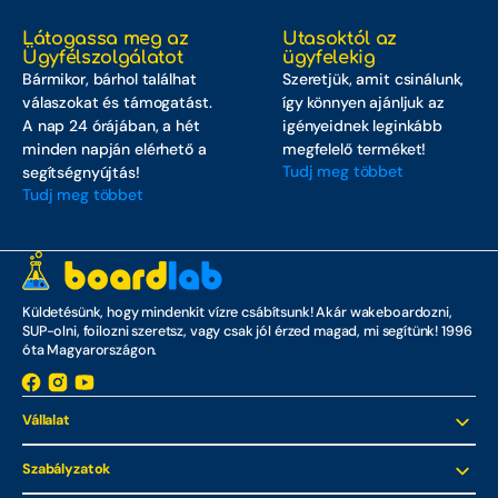
WakeSurf
Látogassa meg az
Utasoktól az
Ügyfélszolgálatot
ügyfelekig
Wakesurfözés
Bármikor, bárhol találhat
Szeretjük, amit csinálunk,
válaszokat és támogatást.
így könnyen ajánljuk az
Újdonságok
A nap 24 órájában, a hét
igényeidnek leginkább
minden napján elérhető a
megfelelő terméket!
Tudj meg többet
segítségnyújtás!
Tudj meg többet
Küldetésünk, hogy mindenkit vízre csábítsunk! Akár wakeboardozni,
SUP-olni, foilozni szeretsz, vagy csak jól érzed magad, mi segítünk! 1996
óta Magyarországon.
Facebook
Instagram
YouTube
Megnyitás
Vállalat
új
lapon
Szabályzatok