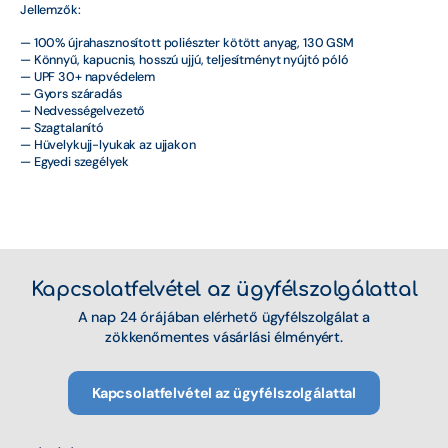
Jellemzők:
Népszerű termékek
— 100% újrahasznosított poliészter kötött anyag, 130 GSM
— Könnyű, kapucnis, hosszú ujjú, teljesítményt nyújtó póló
— UPF 30+ napvédelem
Női mellények
— Gyors száradás
— Nedvességelvezető
Női neoprének
— Szagtalanító
— Hüvelykujj-lyukak az ujjakon
— Egyedi szegélyek
Női UV Ruházat
Női wakeboard kötések
Női wakeboardok
Kapcsolatfelvétel az ügyfélszolgálattal
O'Neill
A nap 24 órájában elérhető ügyfélszolgálat a
zökkenőmentes vásárlási élményért.
Outlet
Poncsók és törölközők
Kapcsolatfelvétel az ügyfélszolgálattal
Reckless