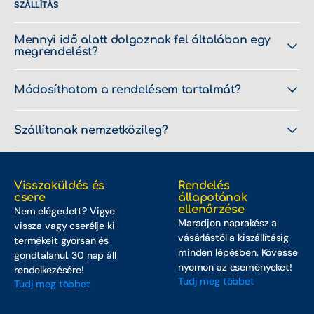
SZÁLLÍTÁS
Seascooter
Mennyi idő alatt dolgoznak fel általában egy
SUP
megrendelést?
SUP csomagok
Módosíthatom a rendelésem tartalmát?
SUP kiegészítők
Szállítanak nemzetközileg?
SUP táskák
Táskák
Visszaküldés és
Rendelés
csere
állapotának
UV Ruházat
ellenőrzése
Nem elégedett? Vigye
Maradjon naprakész a
vissza vagy cserélje ki
Vízi cipők
vásárlástól a kiszállításig
termékeit gyorsan és
minden lépésben. Kövesse
gondtalanul. 30 nap áll
Wakeboardok
nyomon az eseményeket!
rendelkezésére!
Tudj meg többet
Tudj meg többet
Wakeboardozás