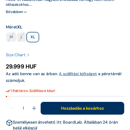
időszakokhoz....
Bővebben
Gyerek UV Ruházat
Gyerek wakeboard
Méret
XL
Gyerek wakeboard
M
L
XL
Kifutó
Kifutó
Kifutó
kötések
vagy
vagy
vagy
nem
nem
nem
Használt Termékek
Size Chart
elérhető
elérhető
elérhető
változat
változat
változat
Normál
29.999 HUF
HydroFoil
ár
Az adó benne van az árban.
A szállítási költséget
a pénztárnál
Hyperlite 2026
számoljuk.
1 Raktáron. Szállításra kész!
Hyperlite Wake Co.
Háziállatoknak
Mennyiség
Hozzáadás a kosárhoz
Follow
Follow
Water
Water
JOBE
Hood
Hood
Személyesen átvehető itt:
BoardLab
. Általában 24 órán
hosszú
hosszú
ujjú
ujjú
belül elkészül
Kajak evezők